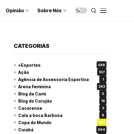
Opinião
Sobre Nós
CATEGORIAS
+Esportes
588
Ação
107
Agência de Assessoria Esportiva
1
Arena Feminina
293
Blog da Cami
5
Blog do Corujão
16
Cacerense
3
Cala a boca Barbosa
8
Copa do Mundo
107
Cuiabá
664