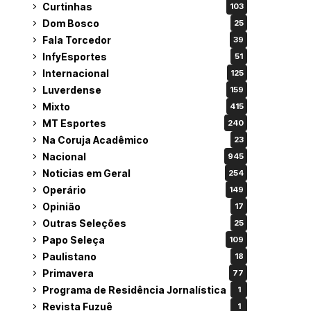
Curtinhas
103
Dom Bosco
25
Fala Torcedor
39
InfyEsportes
51
Internacional
125
Luverdense
159
Mixto
415
MT Esportes
240
Na Coruja Acadêmico
23
Nacional
945
Noticias em Geral
254
Operário
149
Opinião
17
Outras Seleções
25
Papo Seleça
109
Paulistano
18
Primavera
77
Programa de Residência Jornalística
1
Revista Fuzuê
1