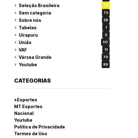
Seleção Brasileira
78
Sem categoria
72
Sobre nós
29
Tabelas
1
Uirapuru
5
União
117
VAF
11
Várzea Grande
70
Youtube
89
CATEGORIAS
+Esportes
MT Esportes
Nacional
Youtube
Política de Privacidade
Termos de Uso