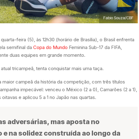
Fabio Souza/CBF
uarta-feira (5), às 12h30 (horário de Brasília), o Brasil enfrenta
ela semifinal da
Copa do Mundo
Feminina Sub-17 da FIFA,
frente duas equipes em grande momento.
a atual tricampeã, tenta conquistar mais uma taça.
 a maior campeã da história da competição, com três títulos
ampanha impecável: venceu o México (2 a 0), Camarões (2 a 1),
 oitavas e aplicou 5 a 1 no Japão nas quartas.
das adversárias, mas aposta no
e na solidez construída ao longo da