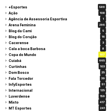
+Esportes
589
Ação
108
Agência de Assessoria Esportiva
1
Arena Feminina
296
Blog da Cami
5
Blog do Corujão
16
Cacerense
3
Cala a boca Barbosa
8
Copa do Mundo
107
Cuiabá
665
Curtinhas
103
Dom Bosco
25
Fala Torcedor
39
InfyEsportes
51
Internacional
125
Luverdense
159
Mixto
417
MT Esportes
241