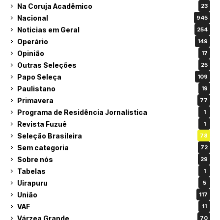
Na Coruja Acadêmico
23
Nacional
945
Noticias em Geral
254
Operário
149
Opinião
17
Outras Seleções
25
Papo Seleça
109
Paulistano
19
Primavera
77
Programa de Residência Jornalística
1
Revista Fuzuê
1
Seleção Brasileira
78
Sem categoria
72
Sobre nós
29
Tabelas
1
Uirapuru
5
União
117
VAF
11
Várzea Grande
70