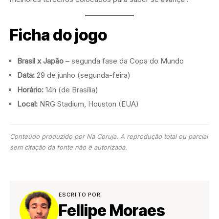
Ficha do jogo
Brasil x Japão
– segunda fase da Copa do Mundo
Data:
29 de junho (segunda-feira)
Horário:
14h (de Brasília)
Local:
NRG Stadium, Houston (EUA)
Conteúdo produzido por Na Coruja. A reprodução total ou parcial
sem citação da fonte não é autorizada.
ESCRITO POR
Fellipe Moraes