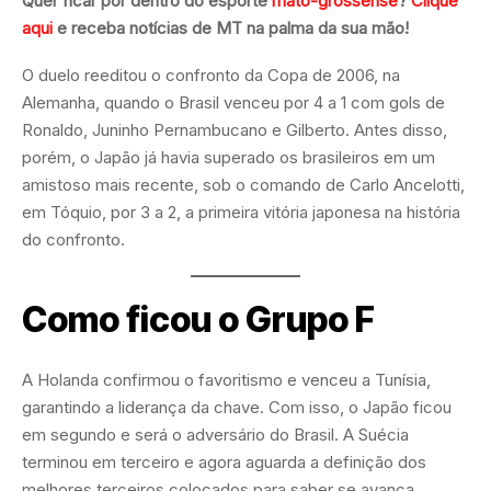
Quer ficar por dentro do esporte
mato-grossense
?
Clique
aqui
e receba notícias de MT na palma da sua mão!
O duelo reeditou o confronto da Copa de 2006, na
Alemanha, quando o Brasil venceu por 4 a 1 com gols de
Ronaldo, Juninho Pernambucano e Gilberto. Antes disso,
porém, o Japão já havia superado os brasileiros em um
amistoso mais recente, sob o comando de Carlo Ancelotti,
em Tóquio, por 3 a 2, a primeira vitória japonesa na história
do confronto.
Como ficou o Grupo F
A Holanda confirmou o favoritismo e venceu a Tunísia,
garantindo a liderança da chave. Com isso, o Japão ficou
em segundo e será o adversário do Brasil. A Suécia
terminou em terceiro e agora aguarda a definição dos
melhores terceiros colocados para saber se avança
.