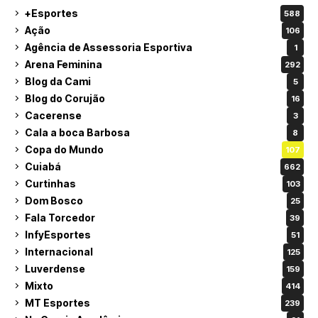
+Esportes
588
Ação
106
Agência de Assessoria Esportiva
1
Arena Feminina
292
Blog da Cami
5
Blog do Corujão
16
Cacerense
3
Cala a boca Barbosa
8
Copa do Mundo
107
Cuiabá
662
Curtinhas
103
Dom Bosco
25
Fala Torcedor
39
InfyEsportes
51
Internacional
125
Luverdense
159
Mixto
414
MT Esportes
239