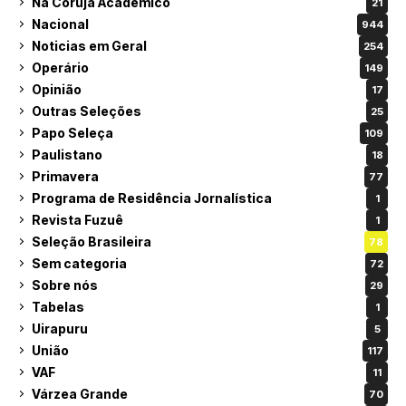
Na Coruja Acadêmico
21
Nacional
944
Noticias em Geral
254
Operário
149
Opinião
17
Outras Seleções
25
Papo Seleça
109
Paulistano
18
Primavera
77
Programa de Residência Jornalística
1
Revista Fuzuê
1
Seleção Brasileira
78
Sem categoria
72
Sobre nós
29
Tabelas
1
Uirapuru
5
União
117
VAF
11
Várzea Grande
70