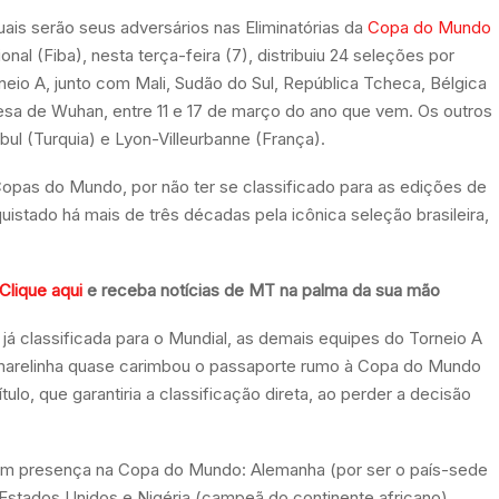
uais serão seus adversários nas Eliminatórias da
Copa do Mundo
nal (Fiba), nesta terça-feira (7), distribuiu 24 seleções por
orneio A, junto com Mali, Sudão do Sul, República Tcheca, Bélgica
inesa de Wuhan, entre 11 e 17 de março do ano que vem. Os outros
bul (Turquia) e Lyon-Villeurbanne (França).
 Copas do Mundo, por não ter se classificado para as edições de
quistado há mais de três décadas pela icônica seleção brasileira,
Clique aqui
e receba notícias de MT na palma da sua mão
 classificada para o Mundial, as demais equipes do Torneio A
 amarelinha quase carimbou o passaporte rumo à Copa do Mundo
ulo, que garantiria a classificação direta, ao perder a decisão
aram presença na Copa do Mundo: Alemanha (por ser o país-sede
 Estados Unidos e Nigéria (campeã do continente africano).