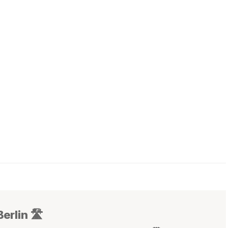
erlin 🛣️