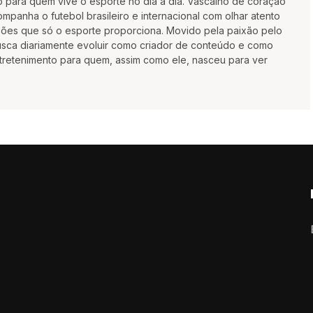
 para quem vive o esporte no dia a dia. Vascaíno de coração
mpanha o futebol brasileiro e internacional com olhar atento
oções que só o esporte proporciona. Movido pela paixão pelo
busca diariamente evoluir como criador de conteúdo e como
ntretenimento para quem, assim como ele, nasceu para ver