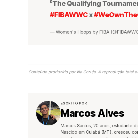
⁰The Qualifying Tournament
#FIBAWWC
x
#WeOwnThe
— Women's Hoops by FIBA (@FIBAWW
Conteúdo produzido por Na Coruja. A reprodução total ou
ESCRITO POR
Marcos Alves
Marcos Santos, 20 anos, estudante d
Nascido em Cuiabá (MT), cresceu co