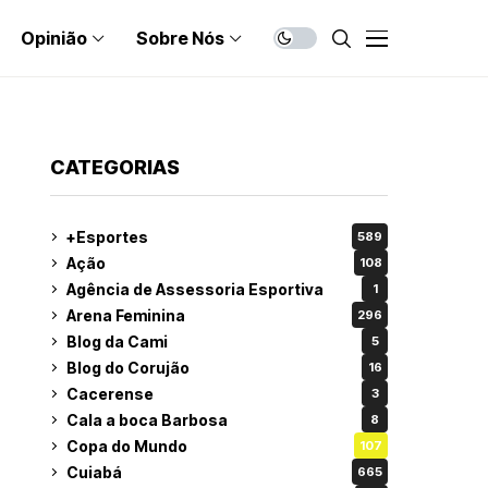
Opinião
Sobre Nós
CATEGORIAS
+Esportes
589
Ação
108
Agência de Assessoria Esportiva
1
Arena Feminina
296
Blog da Cami
5
Blog do Corujão
16
Cacerense
3
Cala a boca Barbosa
8
Copa do Mundo
107
Cuiabá
665