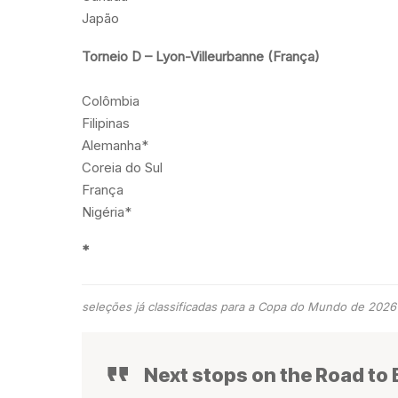
Japão
Torneio D – Lyon-Villeurbanne (França)
Colômbia
Filipinas
Alemanha*
Coreia do Sul
França
Nigéria*
*
seleções já classificadas para a Copa do Mundo de 2026
Next stops on the Road to B