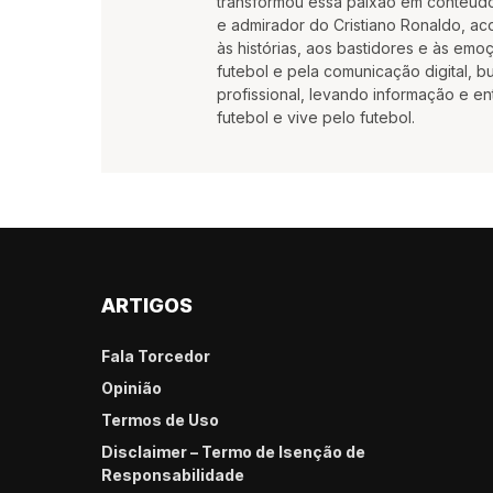
transformou essa paixão em conteúdo
e admirador do Cristiano Ronaldo, aco
às histórias, aos bastidores e às em
futebol e pela comunicação digital, 
profissional, levando informação e e
futebol e vive pelo futebol.
ARTIGOS
Fala Torcedor
Opinião
Termos de Uso
Disclaimer – Termo de Isenção de
Responsabilidade