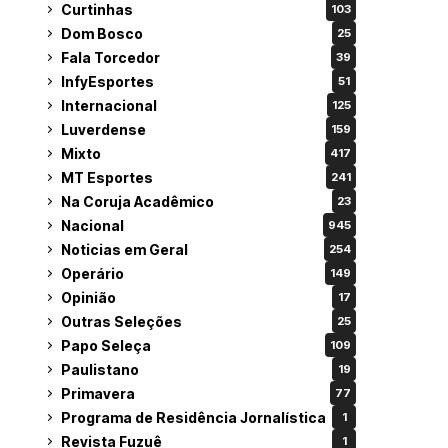
Curtinhas
103
Dom Bosco
25
Fala Torcedor
39
InfyEsportes
51
Internacional
125
Luverdense
159
Mixto
417
MT Esportes
241
Na Coruja Acadêmico
23
Nacional
945
Noticias em Geral
254
Operário
149
Opinião
17
Outras Seleções
25
Papo Seleça
109
Paulistano
19
Primavera
77
Programa de Residência Jornalística
1
Revista Fuzuê
1