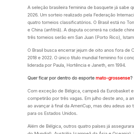
A seleção brasileira feminina de basquete já sabe q
2026. Um sorteio realizado pela Federação Internacio
quatro torneios classificatórios. O Brasil está no T
e China (anfitriã). A disputa ocorrerá na cidade ch
três torneios serão em San Juan (Porto Rico), Istam
O Brasil busca encerrar jejum de oito anos fora de
2018 e 2022. O único título mundial feminino foi con
liderada por Paula, Hortência e Janeth, em 1994.
Quer ficar por dentro do esporte
mato-grossense
?
Com exceção de Bélgica, campeã da Eurobasket e já
competirão por três vagas. Em julho deste ano, a
ao avançar à final da AmeriCup, mas deu adeus ao tít
para os Estados Unidos.
Além de Bélgica, outros quatro países já assegur
do Mundial), Austrália (campeã da Ásia e Oceania),