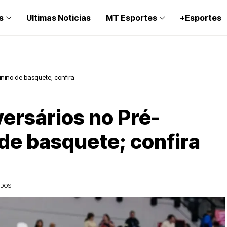
s
Ultimas Noticias
MT Esportes
+Esportes
nino de basquete; confira
ersários no Pré-
de basquete; confira
IDOS