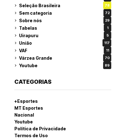
Seleção Brasileira
78
Sem categoria
72
Sobre nós
29
Tabelas
1
Uirapuru
5
União
117
VAF
11
Várzea Grande
70
Youtube
89
CATEGORIAS
+Esportes
MT Esportes
Nacional
Youtube
Política de Privacidade
Termos de Uso