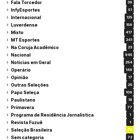
Fala Torcedor
39
InfyEsportes
51
Internacional
125
Luverdense
159
Mixto
417
MT Esportes
241
Na Coruja Acadêmico
23
Nacional
945
Noticias em Geral
254
Operário
149
Opinião
17
Outras Seleções
25
Papo Seleça
109
Paulistano
19
Primavera
77
Programa de Residência Jornalística
1
Revista Fuzuê
1
Seleção Brasileira
78
Sem categoria
72