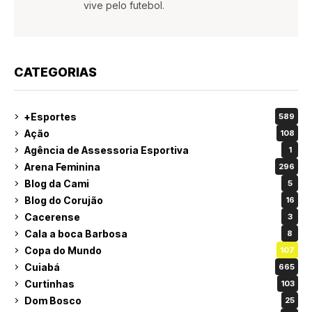
vive pelo futebol.
CATEGORIAS
+Esportes
589
Ação
108
Agência de Assessoria Esportiva
1
Arena Feminina
296
Blog da Cami
5
Blog do Corujão
16
Cacerense
3
Cala a boca Barbosa
8
Copa do Mundo
107
Cuiabá
665
Curtinhas
103
Dom Bosco
25