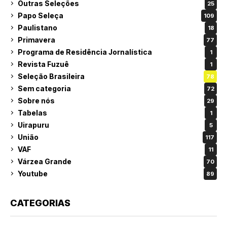
Outras Seleções
25
Papo Seleça
109
Paulistano
18
Primavera
77
Programa de Residência Jornalística
1
Revista Fuzuê
1
Seleção Brasileira
78
Sem categoria
72
Sobre nós
29
Tabelas
1
Uirapuru
5
União
117
VAF
11
Várzea Grande
70
Youtube
89
CATEGORIAS