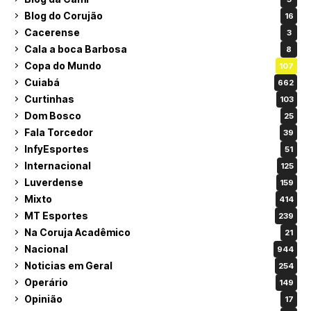
Blog do Corujão
16
Cacerense
3
Cala a boca Barbosa
8
Copa do Mundo
107
Cuiabá
662
Curtinhas
103
Dom Bosco
25
Fala Torcedor
39
InfyEsportes
51
Internacional
125
Luverdense
159
Mixto
414
MT Esportes
239
Na Coruja Acadêmico
21
Nacional
944
Noticias em Geral
254
Operário
149
Opinião
17