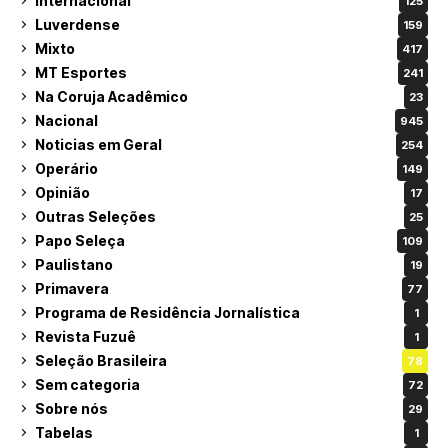
Internacional
125
Luverdense
159
Mixto
417
MT Esportes
241
Na Coruja Acadêmico
23
Nacional
945
Noticias em Geral
254
Operário
149
Opinião
17
Outras Seleções
25
Papo Seleça
109
Paulistano
19
Primavera
77
Programa de Residência Jornalística
1
Revista Fuzuê
1
Seleção Brasileira
78
Sem categoria
72
Sobre nós
29
Tabelas
1