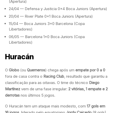
(Apertura)
24/04 — Defensa y Justicia 0×4 Boca Juniors (Apertura)
20/04 — River Plate 0×1 Boca Juniors (Apertura)
15/04 — Boca Juniors 3×0 Barcelona (Copa
Libertadores)
06/05 — Barcelona 1×0 Boca Juniors (Copa
Libertadores)
Huracán
O
Globo
(ou
Quemeros
) chega após um
empate por 0 a 0
fora de casa contra o
Racing Club
, resultado que garantiu a
classificação para as oitavas. O time do técnico
Diego
Martínez
vem de uma fase irregular:
2 vitórias, 1 empate e 2
derrotas
nos últimos 5 jogos.
O Huracán tem um ataque mais modesto, com
17 gols em
16 jogos
, liderado pelo equatoriano
Jordy Caicedo
(8 gols)