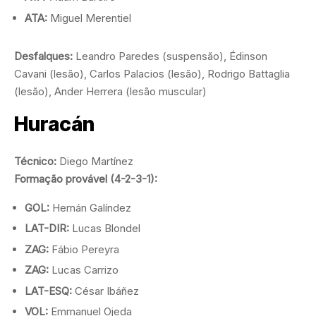
ATA:
Miguel Merentiel
Desfalques:
Leandro Paredes (suspensão), Édinson
Cavani (lesão), Carlos Palacios (lesão), Rodrigo Battaglia
(lesão), Ander Herrera (lesão muscular)
Huracán
Técnico:
Diego Martínez
Formação provável (4-2-3-1):
GOL:
Hernán Galíndez
LAT-DIR:
Lucas Blondel
ZAG:
Fábio Pereyra
ZAG:
Lucas Carrizo
LAT-ESQ:
César Ibáñez
VOL:
Emmanuel Ojeda