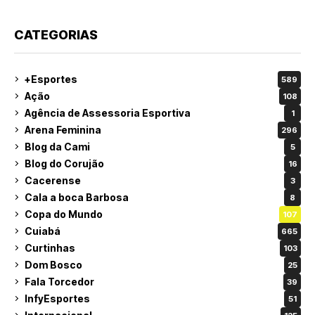
CATEGORIAS
+Esportes
589
Ação
108
Agência de Assessoria Esportiva
1
Arena Feminina
296
Blog da Cami
5
Blog do Corujão
16
Cacerense
3
Cala a boca Barbosa
8
Copa do Mundo
107
Cuiabá
665
Curtinhas
103
Dom Bosco
25
Fala Torcedor
39
InfyEsportes
51