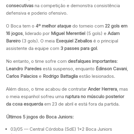
consecutivas
na competição e demonstra consistência
defensiva e poderio ofensivo.
O Boca tem o
4º melhor ataque
do torneio com
22 gols em
16 jogos
, liderado por
Miguel Merentiel
(5 gols) e
Adam
Bareiro
(3 gols). O meia
Exequiel Zeballos
é o principal
assistente da equipe com
3 passes para gol
.
No entanto, o time sofre com
desfalques importantes
:
Leandro Paredes
está suspenso, enquanto
Édinson Cavani
,
Carlos Palacios
e
Rodrigo Battaglia
estão lesionados.
Além disso, o time acabou de contratar
Ander Herrera
, mas
o meia espanhol sofreu uma
ruptura no músculo posterior
da coxa esquerda
em 23 de abril e está fora da partida.
Últimos 5 jogos do Boca Juniors:
03/05 — Central Córdoba (SdE) 1×2 Boca Juniors