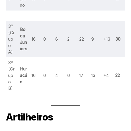
no
…
…
…
…
…
…
…
…
…
…
3º
Bo
(Gr
ca
up
16
8
6
2
22
9
+13
30
Jun
o
iors
A)
3º
(Gr
Hur
up
acá
16
6
4
6
17
13
+4
22
o
n
B)
Artilheiros