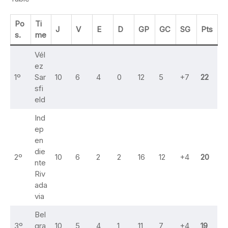
Po
Ti
J
V
E
D
GP
GC
SG
Pts
s.
me
Vél
ez
1º
Sar
10
6
4
0
12
5
+7
22
sfi
eld
Ind
ep
en
die
2º
10
6
2
2
16
12
+4
20
nte
Riv
ada
via
Bel
3º
gra
10
5
4
1
11
7
+4
19