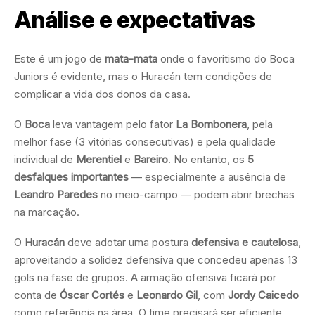
Análise e expectativas
Este é um jogo de
mata-mata
onde o favoritismo do Boca
Juniors é evidente, mas o Huracán tem condições de
complicar a vida dos donos da casa.
O
Boca
leva vantagem pelo fator
La Bombonera
, pela
melhor fase (3 vitórias consecutivas) e pela qualidade
individual de
Merentiel
e
Bareiro
. No entanto, os
5
desfalques importantes
— especialmente a ausência de
Leandro Paredes
no meio-campo — podem abrir brechas
na marcação.
O
Huracán
deve adotar uma postura
defensiva e cautelosa
,
aproveitando a solidez defensiva que concedeu apenas 13
gols na fase de grupos. A armação ofensiva ficará por
conta de
Óscar Cortés
e
Leonardo Gil
, com
Jordy Caicedo
como referência na área. O time precisará ser eficiente