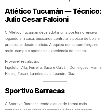
Atlético Tucumán — Técnico:
Julio Cesar Falcioni
O Atlético Tucumán deve adotar uma postura ofensiva
jogando em casa, buscando controlar a posse de bola e
pressionar desde o início. A equipe conta com força no
meio-campo e aposta na experiência do elenco.
Provável escalação:
Ingolotti; Villa, Ferreira, Suso e Galván; Domínguez, Ham e
Nícola; Tesuri, Laméndola e Leandro Díaz
Sportivo Barracas
O Sportivo Barracas tende a atuar de forma mais
cautelosa, com linhas compactas e foco em contra-