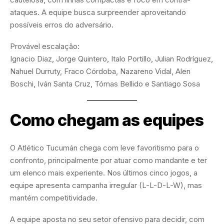
ataques. A equipe busca surpreender aproveitando
possíveis erros do adversário.
Provável escalação:
Ignacio Diaz, Jorge Quintero, Italo Portillo, Julian Rodríguez,
Nahuel Durruty, Fraco Córdoba, Nazareno Vidal, Alen
Boschi, Iván Santa Cruz, Tómas Bellido e Santiago Sosa
Como chegam as equipes
O Atlético Tucumán chega com leve favoritismo para o
confronto, principalmente por atuar como mandante e ter
um elenco mais experiente. Nos últimos cinco jogos, a
equipe apresenta campanha irregular (L-L-D-L-W), mas
mantém competitividade.
A equipe aposta no seu setor ofensivo para decidir, com