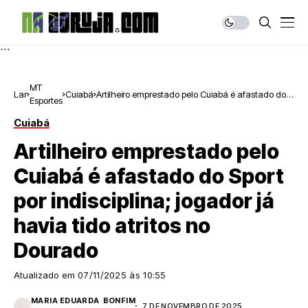
```
MT
Lar
Cuiabá
Artilheiro emprestado pelo Cuiabá é afastado do
Esportes
Sport por indisciplina; jogador já havia tido atritos
no Dourado
Cuiabá
Artilheiro emprestado pelo
Cuiabá é afastado do Sport
por indisciplina; jogador já
havia tido atritos no
Dourado
Atualizado em
07/11/2025 às 10:55
MARIA EDUARDA BONFIM
7 DE NOVEMBRO DE 2025