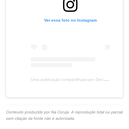
Ver essa foto no Instagram
U
ma publicação compartilhada por Derik Lacerda (@deriklacerda)
Conteúdo produzido por Na Coruja. A reprodução total ou parcial
sem citação da fonte não é autorizada.