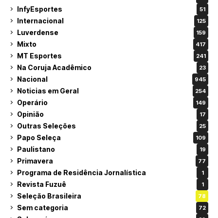
InfyEsportes
51
Internacional
125
Luverdense
159
Mixto
417
MT Esportes
241
Na Coruja Acadêmico
23
Nacional
945
Noticias em Geral
254
Operário
149
Opinião
17
Outras Seleções
25
Papo Seleça
109
Paulistano
19
Primavera
77
Programa de Residência Jornalística
1
Revista Fuzuê
1
Seleção Brasileira
78
Sem categoria
72