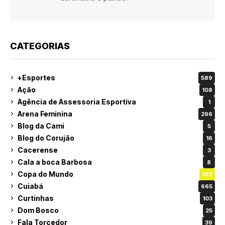
CATEGORIAS
+Esportes
589
Ação
108
Agência de Assessoria Esportiva
1
Arena Feminina
296
Blog da Cami
5
Blog do Corujão
16
Cacerense
3
Cala a boca Barbosa
8
Copa do Mundo
107
Cuiabá
665
Curtinhas
103
Dom Bosco
25
Fala Torcedor
39