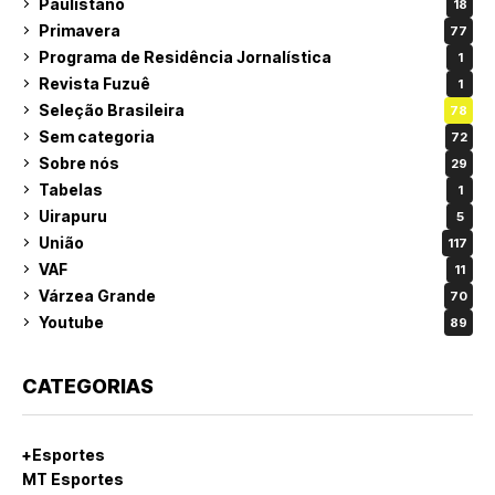
Paulistano
18
Primavera
77
Programa de Residência Jornalística
1
Revista Fuzuê
1
Seleção Brasileira
78
Sem categoria
72
Sobre nós
29
Tabelas
1
Uirapuru
5
União
117
VAF
11
Várzea Grande
70
Youtube
89
CATEGORIAS
+Esportes
MT Esportes