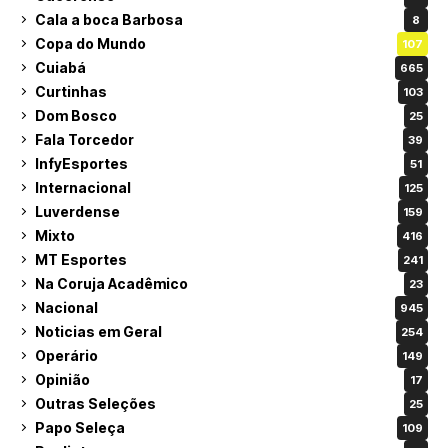
Cala a boca Barbosa
8
Copa do Mundo
107
Cuiabá
665
Curtinhas
103
Dom Bosco
25
Fala Torcedor
39
InfyEsportes
51
Internacional
125
Luverdense
159
Mixto
416
MT Esportes
241
Na Coruja Acadêmico
23
Nacional
945
Noticias em Geral
254
Operário
149
Opinião
17
Outras Seleções
25
Papo Seleça
109