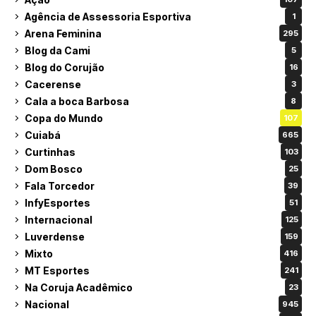
Agência de Assessoria Esportiva
1
Arena Feminina
295
Blog da Cami
5
Blog do Corujão
16
Cacerense
3
Cala a boca Barbosa
8
Copa do Mundo
107
Cuiabá
665
Curtinhas
103
Dom Bosco
25
Fala Torcedor
39
InfyEsportes
51
Internacional
125
Luverdense
159
Mixto
416
MT Esportes
241
Na Coruja Acadêmico
23
Nacional
945