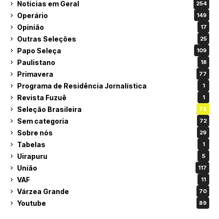
Noticias em Geral
254
Operário
149
Opinião
17
Outras Seleções
25
Papo Seleça
109
Paulistano
18
Primavera
77
Programa de Residência Jornalística
1
Revista Fuzuê
1
Seleção Brasileira
78
Sem categoria
72
Sobre nós
29
Tabelas
1
Uirapuru
5
União
117
VAF
11
Várzea Grande
70
Youtube
89