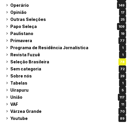
Operário
149
Opinião
17
Outras Seleções
25
Papo Seleça
109
Paulistano
19
Primavera
77
Programa de Residência Jornalística
1
Revista Fuzuê
1
Seleção Brasileira
78
Sem categoria
72
Sobre nós
29
Tabelas
1
Uirapuru
5
União
117
VAF
11
Várzea Grande
70
Youtube
89