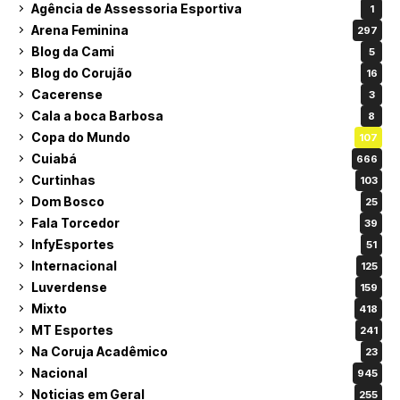
Agência de Assessoria Esportiva
1
Arena Feminina
297
Blog da Cami
5
Blog do Corujão
16
Cacerense
3
Cala a boca Barbosa
8
Copa do Mundo
107
Cuiabá
666
Curtinhas
103
Dom Bosco
25
Fala Torcedor
39
InfyEsportes
51
Internacional
125
Luverdense
159
Mixto
418
MT Esportes
241
Na Coruja Acadêmico
23
Nacional
945
Noticias em Geral
255