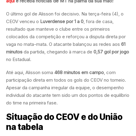
aqui
e receba notícias de MT na palma da sua mão!
O último gol de Alisson foi decisivo. Na terça-feira (4), o
CEOV venceu o
Luverdense por 1 a 0
, fora de casa,
resultado que manteve o clube entre os primeiros
colocados da competição e reforçou a disputa direta por
vaga no mata-mata. O atacante balançou as redes aos
61
minutos
da partida, chegando à marca de
0,57 gol por jogo
no Estadual.
Até aqui, Alisson soma
468 minutos em campo
, com
participação direta em todos os gols do CEOV no torneio.
Apesar da campanha irregular da equipe, o desempenho
individual do atacante tem sido um dos pontos de equilíbrio
do time na primeira fase.
Situação do CEOV e do União
na tabela