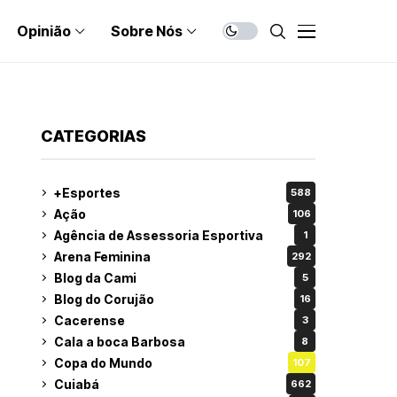
Opinião
Sobre Nós
CATEGORIAS
+Esportes
588
Ação
106
Agência de Assessoria Esportiva
1
Arena Feminina
292
Blog da Cami
5
Blog do Corujão
16
Cacerense
3
Cala a boca Barbosa
8
Copa do Mundo
107
Cuiabá
662