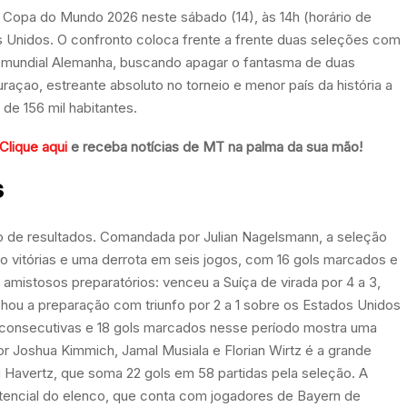
 Copa do Mundo 2026 neste sábado (14), às 14h (horário de
s Unidos. O confronto coloca frente a frente duas seleções com
ã mundial Alemanha, buscando apagar o fantasma de duas
açao, estreante absoluto no torneio e menor país da história a
de 156 mil habitantes.
Clique aqui
e receba notícias de MT na palma da sua mão!
s
o de resultados. Comandada por Julian Nagelsmann, a seleção
o vitórias e uma derrota em seis jogos, com 16 gols marcados e
amistosos preparatórios: venceu a Suíça de virada por 4 a 3,
fechou a preparação com triunfo por 2 a 1 sobre os Estados Unidos
s consecutivas e 18 gols marcados nesse período mostra uma
Joshua Kimmich, Jamal Musiala e Florian Wirtz é a grande
 Havertz, que soma 22 gols em 58 partidas pela seleção. A
otencial do elenco, que conta com jogadores de Bayern de