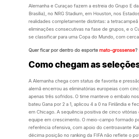
Alemanha e Curaçao fazem a estreia do Grupo E da
Brasília), no NRG Stadium, em Houston, nos Estado
realidades completamente distintas: a tetracampe
eliminações consecutivas na fase de grupos, e o Cur
se classificar para uma Copa do Mundo, com cerca 
Quer ficar por dentro do esporte
mato-grossense
?
Como chegam as seleçõe
A Alemanha chega com status de favorita e pressã
alemã encerrou as eliminatórias europeias com cinc
apenas três sofridos. O time manteve o embalo nos 
bateu Gana por 2 a 1, aplicou 4 a 0 na Finlândia e 
em Chicago. A sequência positiva de cinco vitória
equipe em crescimento. O meio-campo formado por 
referência ofensiva, com apoio do centroavante Kai
décima posição no ranking da FIFA não reflete o p