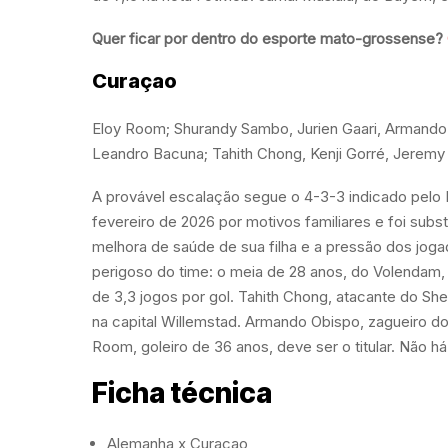
Quer ficar por dentro do esporte mato-grossense?
Curaçao
Eloy Room; Shurandy Sambo, Jurien Gaari, Armando 
Leandro Bacuna; Tahith Chong, Kenji Gorré, Jeremy
A provável escalação segue o 4-3-3 indicado pelo
fevereiro de 2026 por motivos familiares e foi sub
melhora de saúde de sua filha e a pressão dos joga
perigoso do time: o meia de 28 anos, do Volendam, 
de 3,3 jogos por gol. Tahith Chong, atacante do Sh
na capital Willemstad. Armando Obispo, zagueiro d
Room, goleiro de 36 anos, deve ser o titular. Não h
Ficha técnica
Alemanha x Curaçao