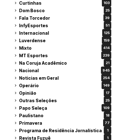
Curtinhas
103
Dom Bosco
25
Fala Torcedor
39
InfyEsportes
51
Internacional
125
Luverdense
159
Mixto
414
MT Esportes
239
Na Coruja Acadêmico
21
Nacional
945
Noticias em Geral
254
Operário
149
Opinião
17
Outras Seleções
25
Papo Seleça
109
Paulistano
18
Primavera
77
Programa de Residência Jornalística
1
Revista Fuzuê
1