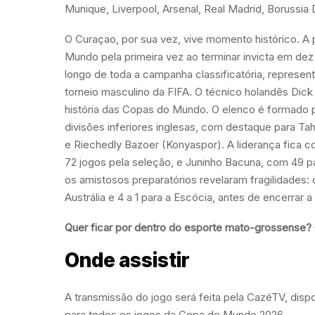
Munique, Liverpool, Arsenal, Real Madrid, Borussi
O Curaçao, por sua vez, vive momento histórico. A
Mundo pela primeira vez ao terminar invicta em de
longo de toda a campanha classificatória, represent
torneio masculino da FIFA. O técnico holandês Dick
história das Copas do Mundo. O elenco é formado 
divisões inferiores inglesas, com destaque para T
e Riechedly Bazoer (Konyaspor). A liderança fica 
72 jogos pela seleção, e Juninho Bacuna, com 49 par
os amistosos preparatórios revelaram fragilidades: d
Austrália e 4 a 1 para a Escócia, antes de encerrar
Quer ficar por dentro do esporte mato-grossense?
Onde assistir
A transmissão do jogo será feita pela CazéTV, dis
para todos os jogos da Copa do Mundo 2026.