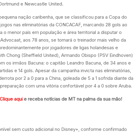
a Dortmund e Newcastle United.
 pequena nação caribenha, que se classificou para a Copa do
z jogos nas eliminatórias da CONCACAF, marcando 28 gols ao
a o menor país em população e área territorial a disputar o
 Advocaat, aos 78 anos, se tornará o treinador mais velho da
predominantemente por jogadores de ligas holandesas e
ahith Chong (Sheffield United), Armando Obispo (PSV Eindhoven)
com os irmãos Bacuna: o capitão Leandro Bacuna, de 34 anos e
tidas e 14 gols. Apesar da campanha invicta nas eliminatórias,
errota por 2 a 0 para a China, goleada de 5 a 1 sofrida diante da
 a preparação com uma vitória confortável por 4 a 0 sobre Aruba.
Clique aqui
e receba notícias de MT na palma da sua mão!
ponível sem custo adicional no Disney+, conforme confirmado