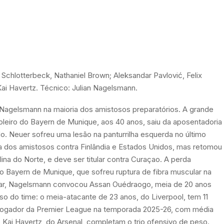
chlotterbeck, Nathaniel Brown; Aleksandar Pavlović, Felix
Kai Havertz. Técnico: Julian Nagelsmann.
 Nagelsmann na maioria dos amistosos preparatórios. A grande
oleiro do Bayern de Munique, aos 40 anos, saiu da aposentadoria
do. Neuer sofreu uma lesão na panturrilha esquerda no último
ora dos amistosos contra Finlândia e Estados Unidos, mas retomou
na do Norte, e deve ser titular contra Curaçao. A perda
do Bayern de Munique, que sofreu ruptura de fibra muscular na
ugar, Nagelsmann convocou Assan Ouédraogo, meia de 20 anos
oso do time: o meia-atacante de 23 anos, do Liverpool, tem 11
or jogador da Premier League na temporada 2025-26, com média
e Kai Havertz, do Arsenal, completam o trio ofensivo de peso.