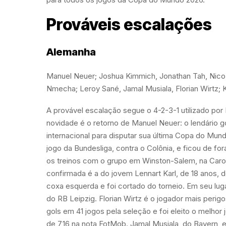
Prováveis escalações
Alemanha
Manuel Neuer; Joshua Kimmich, Jonathan Tah, Nico S
Nmecha; Leroy Sané, Jamal Musiala, Florian Wirtz; 
A provável escalação segue o 4-2-3-1 utilizado por
novidade é o retorno de Manuel Neuer: o lendário g
internacional para disputar sua última Copa do Mun
jogo da Bundesliga, contra o Colônia, e ficou de f
os treinos com o grupo em Winston-Salem, na Caroli
confirmada é a do jovem Lennart Karl, de 18 anos, 
coxa esquerda e foi cortado do torneio. Em seu l
do RB Leipzig. Florian Wirtz é o jogador mais perig
gols em 41 jogos pela seleção e foi eleito o melh
de 7,16 na nota FotMob. Jamal Musiala, do Bayern, 