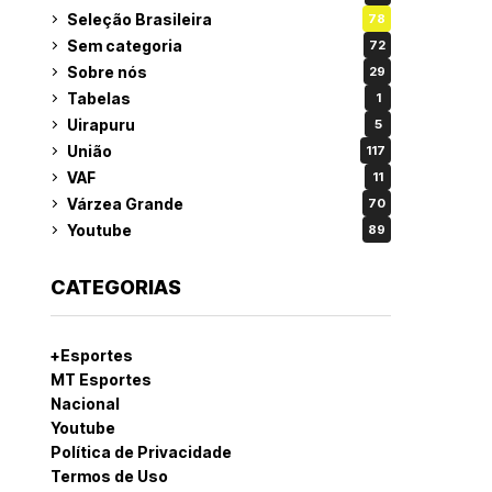
Seleção Brasileira
78
Sem categoria
72
Sobre nós
29
Tabelas
1
Uirapuru
5
União
117
VAF
11
Várzea Grande
70
Youtube
89
CATEGORIAS
+Esportes
MT Esportes
Nacional
Youtube
Política de Privacidade
Termos de Uso