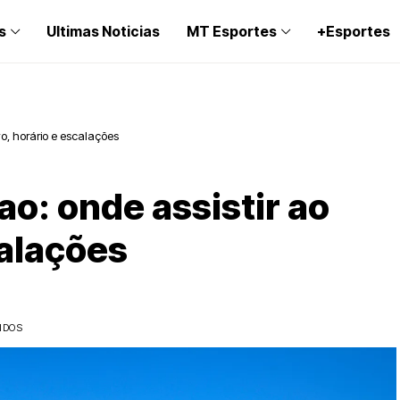
s
Ultimas Noticias
MT Esportes
+Esportes
o, horário e escalações
o: onde assistir ao
calações
IDOS