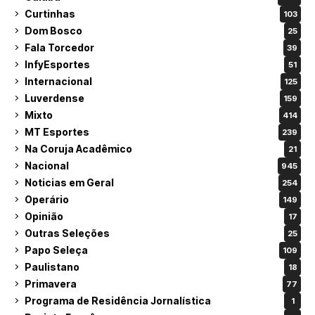
Curtinhas
103
Dom Bosco
25
Fala Torcedor
39
InfyEsportes
51
Internacional
125
Luverdense
159
Mixto
414
MT Esportes
239
Na Coruja Acadêmico
21
Nacional
945
Noticias em Geral
254
Operário
149
Opinião
17
Outras Seleções
25
Papo Seleça
109
Paulistano
18
Primavera
77
Programa de Residência Jornalística
1