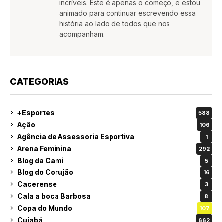
incríveis. Este é apenas o começo, e estou
animado para continuar escrevendo essa
história ao lado de todos que nos
acompanham.
CATEGORIAS
+Esportes
588
Ação
106
Agência de Assessoria Esportiva
1
Arena Feminina
292
Blog da Cami
5
Blog do Corujão
16
Cacerense
3
Cala a boca Barbosa
8
Copa do Mundo
107
Cuiabá
662