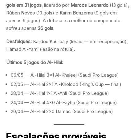
gols em 31 jogos
, liderado por
Marcos Leonardo
(13 gols),
Rúben Neves
(10 gols) e
Karim Benzema
(9 gols em
apenas 9 jogos). A defesa é a melhor do campeonato:
sofreu apenas
26 gols
.
Desfalques:
Kalidou Koulibaly (lesão — em recuperação),
Hamad Al-Yami (lesão na rótula).
Últimos 5 jogos do Al-Hilal:
06/05 — Al-Hilal 3×1 Al-Khaleej (Saudi Pro League)
02/05 — Al-Hilal 2×1 Al-Kholood (King’s Cup — final)
28/04 — Al-Hilal 1×1 Al-Ahli (Saudi Pro League)
24/04 — Al-Hilal 4×0 Al-Fayha (Saudi Pro League)
20/04 — Al-Hilal 2×0 Damac (Saudi Pro League)
Escalações prováveis