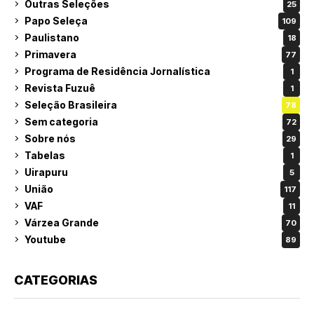
Outras Seleções
25
Papo Seleça
109
Paulistano
18
Primavera
77
Programa de Residência Jornalística
1
Revista Fuzuê
1
Seleção Brasileira
78
Sem categoria
72
Sobre nós
29
Tabelas
1
Uirapuru
5
União
117
VAF
11
Várzea Grande
70
Youtube
89
CATEGORIAS