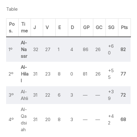
Table
Po
Ti
J
V
E
D
GP
GC
SG
Pts
s.
me
Al-
+6
1º
Na
32
27
1
4
86
26
82
0
ssr
Al-
+5
2º
Hila
31
23
8
0
81
26
77
5
l
Al-
+3
3º
31
22
6
3
—
—
72
Ahli
9
Al-
Qa
+4
4º
31
20
8
3
—
—
68
dsi
2
ah