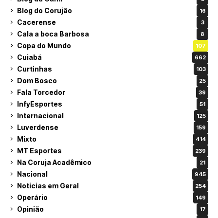
Blog do Corujão
16
Cacerense
3
Cala a boca Barbosa
8
Copa do Mundo
107
Cuiabá
662
Curtinhas
103
Dom Bosco
25
Fala Torcedor
39
InfyEsportes
51
Internacional
125
Luverdense
159
Mixto
414
MT Esportes
239
Na Coruja Acadêmico
21
Nacional
945
Noticias em Geral
254
Operário
149
Opinião
17