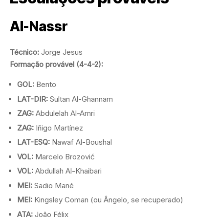
Al-Nassr
Técnico:
Jorge Jesus
Formação provável (4-4-2):
GOL:
Bento
LAT-DIR:
Sultan Al-Ghannam
ZAG:
Abdulelah Al-Amri
ZAG:
Iñigo Martínez
LAT-ESQ:
Nawaf Al-Boushal
VOL:
Marcelo Brozović
VOL:
Abdullah Al-Khaibari
MEI:
Sadio Mané
MEI:
Kingsley Coman (ou Ângelo, se recuperado)
ATA:
João Félix