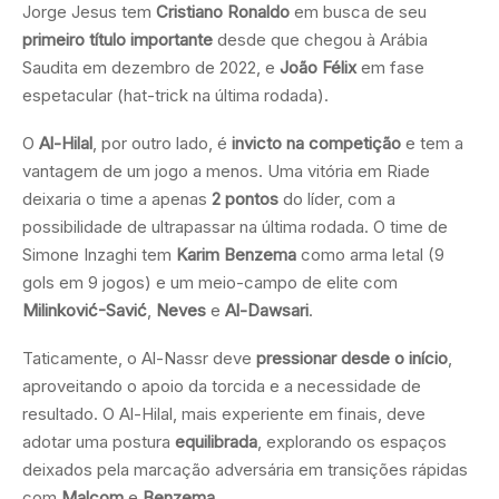
Jorge Jesus tem
Cristiano Ronaldo
em busca de seu
primeiro título importante
desde que chegou à Arábia
Saudita em dezembro de 2022, e
João Félix
em fase
espetacular (hat-trick na última rodada).
O
Al-Hilal
, por outro lado, é
invicto na competição
e tem a
vantagem de um jogo a menos. Uma vitória em Riade
deixaria o time a apenas
2 pontos
do líder, com a
possibilidade de ultrapassar na última rodada. O time de
Simone Inzaghi tem
Karim Benzema
como arma letal (9
gols em 9 jogos) e um meio-campo de elite com
Milinković-Savić
,
Neves
e
Al-Dawsari
.
Taticamente, o Al-Nassr deve
pressionar desde o início
,
aproveitando o apoio da torcida e a necessidade de
resultado. O Al-Hilal, mais experiente em finais, deve
adotar uma postura
equilibrada
, explorando os espaços
deixados pela marcação adversária em transições rápidas
com
Malcom
e
Benzema
.