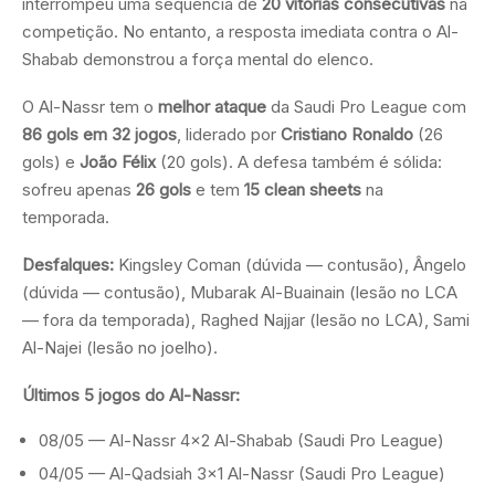
interrompeu uma sequência de
20 vitórias consecutivas
na
competição. No entanto, a resposta imediata contra o Al-
Shabab demonstrou a força mental do elenco.
O Al-Nassr tem o
melhor ataque
da Saudi Pro League com
86 gols em 32 jogos
, liderado por
Cristiano Ronaldo
(26
gols) e
João Félix
(20 gols). A defesa também é sólida:
sofreu apenas
26 gols
e tem
15 clean sheets
na
temporada.
Desfalques:
Kingsley Coman (dúvida — contusão), Ângelo
(dúvida — contusão), Mubarak Al-Buainain (lesão no LCA
— fora da temporada), Raghed Najjar (lesão no LCA), Sami
Al-Najei (lesão no joelho).
Últimos 5 jogos do Al-Nassr:
08/05 — Al-Nassr 4×2 Al-Shabab (Saudi Pro League)
04/05 — Al-Qadsiah 3×1 Al-Nassr (Saudi Pro League)