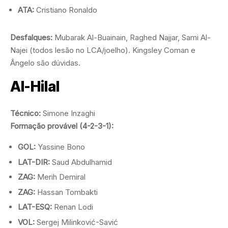
ATA:
Cristiano Ronaldo
Desfalques:
Mubarak Al-Buainain, Raghed Najjar, Sami Al-
Najei (todos lesão no LCA/joelho). Kingsley Coman e
Ângelo são dúvidas.
Al-Hilal
Técnico:
Simone Inzaghi
Formação provável (4-2-3-1):
GOL:
Yassine Bono
LAT-DIR:
Saud Abdulhamid
ZAG:
Merih Demiral
ZAG:
Hassan Tombakti
LAT-ESQ:
Renan Lodi
VOL:
Sergej Milinković-Savić