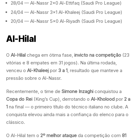
28/04 — Al-Nassr 2×0 Al-Ettifaq (Saudi Pro League)
24/04 — Al-Nassr 3×1 Al-Khaleej (Saudi Pro League)
20/04 — Al-Nassr 5×0 Al-Riyadh (Saudi Pro League)
Al-Hilal
O
Al-Hilal
chega em ótima fase,
invicto na competição
(23
vitórias e 8 empates em 31 jogos). Na última rodada,
venceu o
Al-Khaleej
por
3 a 1
, resultado que manteve a
pressão sobre o Al-Nassr.
Recentemente, o time de
Simone Inzaghi
conquistou a
Copa do Rei
(King’s Cup), derrotando o
Al-Kholood
por
2 a
1
na final — o primeiro título do técnico italiano no clube. A
conquista elevou ainda mais a confiança do elenco para o
clássico.
O Al-Hilal tem o
2º melhor ataque
da competição com
81