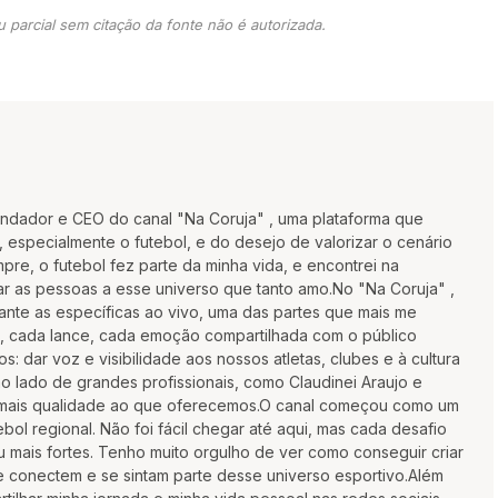
 parcial sem citação da fonte não é autorizada.
undador e CEO do canal "Na Coruja" , uma plataforma que
 especialmente o futebol, e do desejo de valorizar o cenário
re, o futebol fez parte da minha vida, e encontrei na
 as pessoas a esse universo que tanto amo.No "Na Coruja" ,
rante as específicas ao vivo, uma das partes que mais me
, cada lance, cada emoção compartilhada com o público
: dar voz e visibilidade aos nossos atletas, clubes e à cultura
ao lado de grandes profissionais, como Claudinei Araujo e
 mais qualidade ao que oferecemos.O canal começou como um
bol regional. Não foi fácil chegar até aqui, mas cada desafio
u mais fortes. Tenho muito orgulho de ver como conseguir criar
 conectem e se sintam parte desse universo esportivo.Além