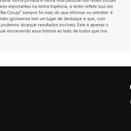
tilhar minha jornada e minha vida pessoal nas redes sociais.
res importantes na minha trajetória, e tento refletir isso em
Na Coruja" sempre foi mais do que informar ou entreter: é
l mato-grossense tem um lugar de destaque e que, com
podemos alcançar resultados incríveis. Este é apenas o
uar escrevendo essa história ao lado de todos que nos