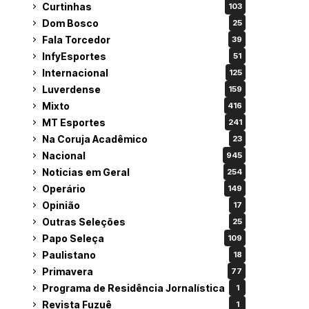
Curtinhas
103
Dom Bosco
25
Fala Torcedor
39
InfyEsportes
51
Internacional
125
Luverdense
159
Mixto
416
MT Esportes
241
Na Coruja Acadêmico
23
Nacional
945
Noticias em Geral
254
Operário
149
Opinião
17
Outras Seleções
25
Papo Seleça
109
Paulistano
18
Primavera
77
Programa de Residência Jornalística
1
Revista Fuzuê
1