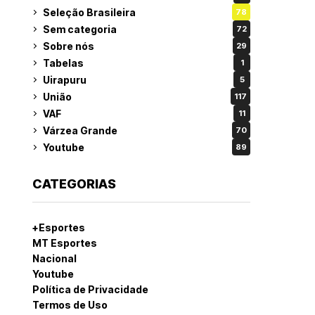
Seleção Brasileira
78
Sem categoria
72
Sobre nós
29
Tabelas
1
Uirapuru
5
União
117
VAF
11
Várzea Grande
70
Youtube
89
CATEGORIAS
+Esportes
MT Esportes
Nacional
Youtube
Política de Privacidade
Termos de Uso