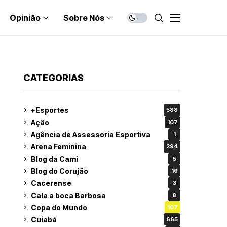
Opinião
Sobre Nós
CATEGORIAS
+Esportes
588
Ação
107
Agência de Assessoria Esportiva
1
Arena Feminina
294
Blog da Cami
5
Blog do Corujão
16
Cacerense
3
Cala a boca Barbosa
8
Copa do Mundo
107
Cuiabá
665