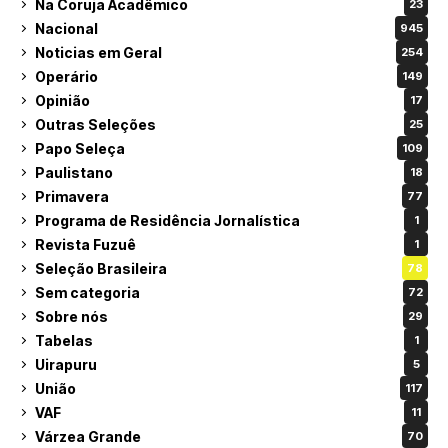
Na Coruja Acadêmico
23
Nacional
945
Noticias em Geral
254
Operário
149
Opinião
17
Outras Seleções
25
Papo Seleça
109
Paulistano
18
Primavera
77
Programa de Residência Jornalística
1
Revista Fuzuê
1
Seleção Brasileira
78
Sem categoria
72
Sobre nós
29
Tabelas
1
Uirapuru
5
União
117
VAF
11
Várzea Grande
70