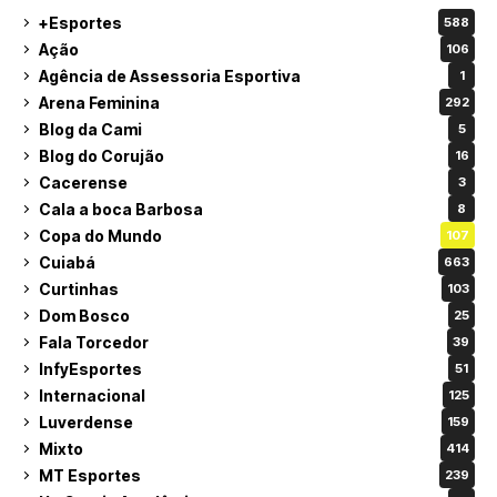
+Esportes
588
Ação
106
Agência de Assessoria Esportiva
1
Arena Feminina
292
Blog da Cami
5
Blog do Corujão
16
Cacerense
3
Cala a boca Barbosa
8
Copa do Mundo
107
Cuiabá
663
Curtinhas
103
Dom Bosco
25
Fala Torcedor
39
InfyEsportes
51
Internacional
125
Luverdense
159
Mixto
414
MT Esportes
239