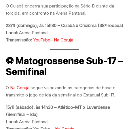
O Cuiabá encerra sua participação na Série B diante da
torcida, em confronto na Arena Pantanal.
23/11 (domingo), às 15h30 – Cuiabá x Criciúma (38ª rodada)
Local:
Arena Pantanal
Transmissão:
YouTube
–
Na Coruja
⚽
Matogrossense Sub-17 –
Semifinal
O
Na Coruja
segue valorizando as categorias de base e
transmite o jogo de ida da semifinal do Estadual Sub-17.
15/11 (sábado), às 14h30 –
Atlético-MT
x Luverdense
(Semifinal – Ida)
Local:
Arena Pantanal
Transmissão:
YouTube –
Na Coruja