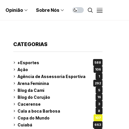
Opinião
Sobre Nós
CATEGORIAS
+Esportes
588
Ação
106
Agência de Assessoria Esportiva
1
Arena Feminina
292
Blog da Cami
5
Blog do Corujão
16
Cacerense
3
Cala a boca Barbosa
8
Copa do Mundo
107
Cuiabá
663