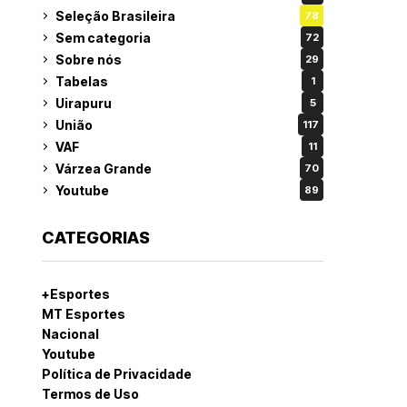
Seleção Brasileira
78
Sem categoria
72
Sobre nós
29
Tabelas
1
Uirapuru
5
União
117
VAF
11
Várzea Grande
70
Youtube
89
CATEGORIAS
+Esportes
MT Esportes
Nacional
Youtube
Política de Privacidade
Termos de Uso