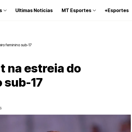
s
Ultimas Noticias
MT Esportes
+Esportes
eiro feminino sub-17
 na estreia do
o sub-17
S