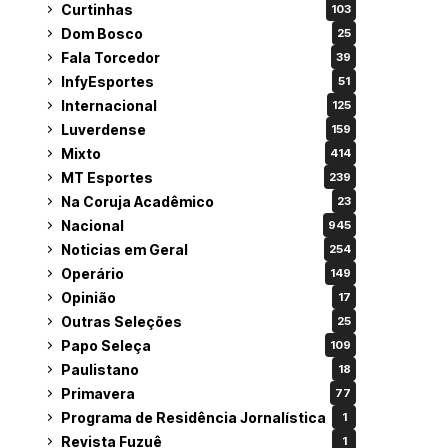
Curtinhas
103
Dom Bosco
25
Fala Torcedor
39
InfyEsportes
51
Internacional
125
Luverdense
159
Mixto
414
MT Esportes
239
Na Coruja Acadêmico
23
Nacional
945
Noticias em Geral
254
Operário
149
Opinião
17
Outras Seleções
25
Papo Seleça
109
Paulistano
18
Primavera
77
Programa de Residência Jornalística
1
Revista Fuzuê
1