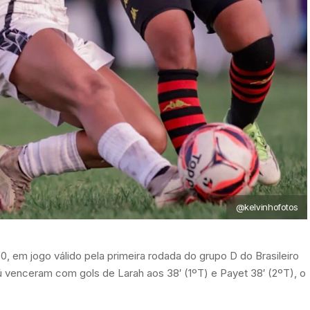
@kelvinhofotos
0, em jogo válido pela primeira rodada do grupo D do Brasileiro
iú venceram com gols de Larah aos 38′ (1ºT) e Payet 38′ (2ºT), o