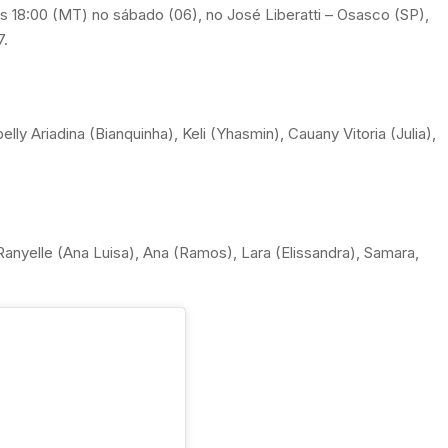
às 18:00 (MT) no sábado (06), no José Liberatti – Osasco (SP),
7.
lly Ariadina (Bianquinha), Keli (Yhasmin), Cauany Vitoria (Julia),
id Ranyelle (Ana Luisa), Ana (Ramos), Lara (Elissandra), Samara,