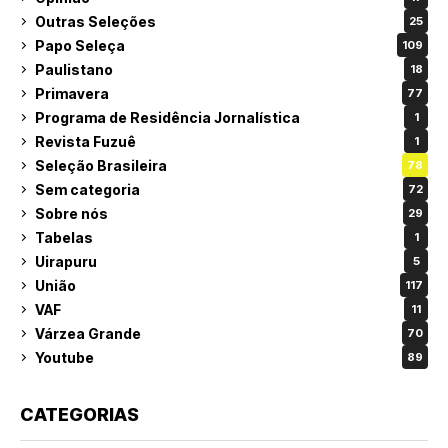
Outras Seleções
25
Papo Seleça
109
Paulistano
18
Primavera
77
Programa de Residência Jornalística
1
Revista Fuzuê
1
Seleção Brasileira
78
Sem categoria
72
Sobre nós
29
Tabelas
1
Uirapuru
5
União
117
VAF
11
Várzea Grande
70
Youtube
89
CATEGORIAS