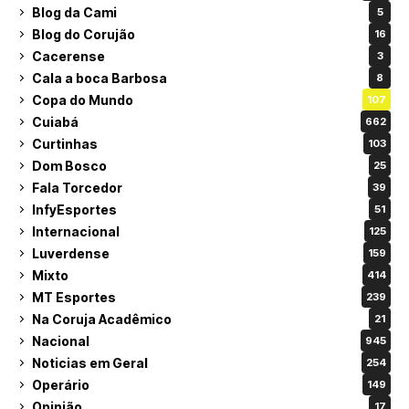
Blog da Cami
5
Blog do Corujão
16
Cacerense
3
Cala a boca Barbosa
8
Copa do Mundo
107
Cuiabá
662
Curtinhas
103
Dom Bosco
25
Fala Torcedor
39
InfyEsportes
51
Internacional
125
Luverdense
159
Mixto
414
MT Esportes
239
Na Coruja Acadêmico
21
Nacional
945
Noticias em Geral
254
Operário
149
Opinião
17