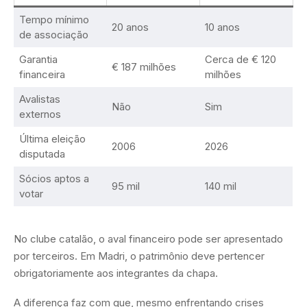
Tempo mínimo
20 anos
10 anos
de associação
Garantia
Cerca de € 120
€ 187 milhões
financeira
milhões
Avalistas
Não
Sim
externos
Última eleição
2006
2026
disputada
Sócios aptos a
95 mil
140 mil
votar
No clube catalão, o aval financeiro pode ser apresentado
por terceiros. Em Madri, o patrimônio deve pertencer
obrigatoriamente aos integrantes da chapa.
A diferença faz com que, mesmo enfrentando crises