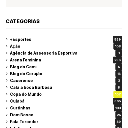
CATEGORIAS
+Esportes
589
Ação
108
Agência de Assessoria Esportiva
1
Arena Feminina
296
Blog da Cami
5
Blog do Corujão
16
Cacerense
3
Cala a boca Barbosa
8
Copa do Mundo
107
Cuiabá
665
Curtinhas
103
Dom Bosco
25
Fala Torcedor
39