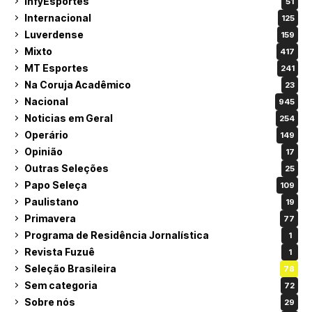
InfyEsportes
51
Internacional
125
Luverdense
159
Mixto
417
MT Esportes
241
Na Coruja Acadêmico
23
Nacional
945
Noticias em Geral
254
Operário
149
Opinião
17
Outras Seleções
25
Papo Seleça
109
Paulistano
19
Primavera
77
Programa de Residência Jornalística
1
Revista Fuzuê
1
Seleção Brasileira
78
Sem categoria
72
Sobre nós
29