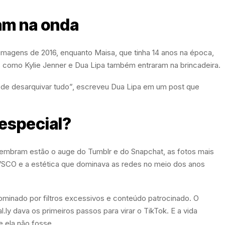
am na onda
r imagens de 2016, enquanto Maisa, que tinha 14 anos na época,
s como Kylie Jenner e Dua Lipa também entraram na brincadeira.
de desarquivar tudo”, escreveu Dua Lipa em um post que
 especial?
lembram estão o auge do Tumblr e do Snapchat, as fotos mais
 VSCO e a estética que dominava as redes no meio dos anos
minado por filtros excessivos e conteúdo patrocinado. O
l.ly dava os primeiros passos para virar o TikTok. E a vida
 ela não fosse.