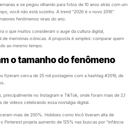
 semanas e se pegou olhando para fotos de 10 anos atrás com um
mpo, você não está sozinho. A trend “2026 é o novo 2016”
maiores fenômenos virais do ano.
ra o que muitos consideram o auge da cultura digital,
l de memórias icônicas. A proposta é simples: comparar quem
tudo ao mesmo tempo.
am o tamanho do fenômeno
ros fizeram cerca de 25 mil postagens com a hashtag #2016, de
es.
, principalmente no Instagram e TikTok, onde foram mais de 2,1
 de vídeos celebrando essa nostalgia digital.
esceram mais de 200%. Hobbies como tricô tiveram alta de
o Pinterest projeta aumento de 125% nas buscas por “infância