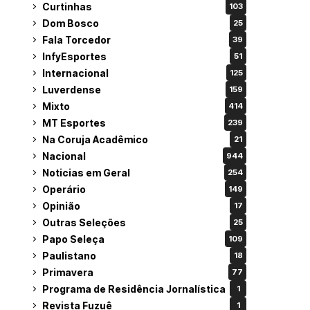
Curtinhas
103
Dom Bosco
25
Fala Torcedor
39
InfyEsportes
51
Internacional
125
Luverdense
159
Mixto
414
MT Esportes
239
Na Coruja Acadêmico
21
Nacional
944
Noticias em Geral
254
Operário
149
Opinião
17
Outras Seleções
25
Papo Seleça
109
Paulistano
18
Primavera
77
Programa de Residência Jornalística
1
Revista Fuzuê
1