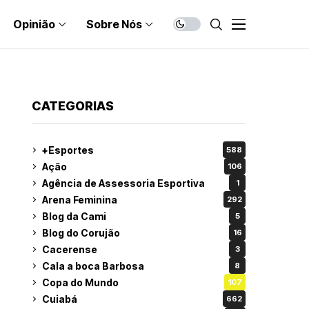
Opinião
Sobre Nós
CATEGORIAS
+Esportes
588
Ação
106
Agência de Assessoria Esportiva
1
Arena Feminina
292
Blog da Cami
5
Blog do Corujão
16
Cacerense
3
Cala a boca Barbosa
8
Copa do Mundo
107
Cuiabá
662