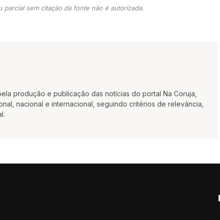
 parcial sem citação da fonte não é autorizada.
la produção e publicação das notícias do portal Na Coruja,
al, nacional e internacional, seguindo critérios de relevância,
l.