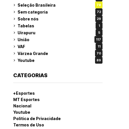
Seleção Brasileira
78
Sem categoria
72
Sobre nós
29
Tabelas
1
Uirapuru
5
União
117
VAF
11
Várzea Grande
70
Youtube
89
CATEGORIAS
+Esportes
MT Esportes
Nacional
Youtube
Política de Privacidade
Termos de Uso