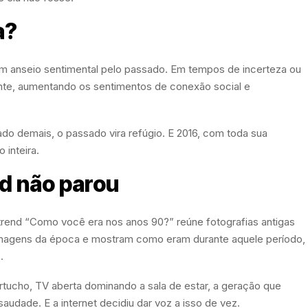
a?
m anseio sentimental pelo passado. Em tempos de incerteza ou
tante, aumentando os sentimentos de conexão social e
do demais, o passado vira refúgio. E 2016, com toda sua
 inteira.
nd não parou
trend “Como você era nos anos 90?” reúne fotografias antigas
imagens da época e mostram como eram durante aquele período,
.
ucho, TV aberta dominando a sala de estar, a geração que
udade. E a internet decidiu dar voz a isso de vez.