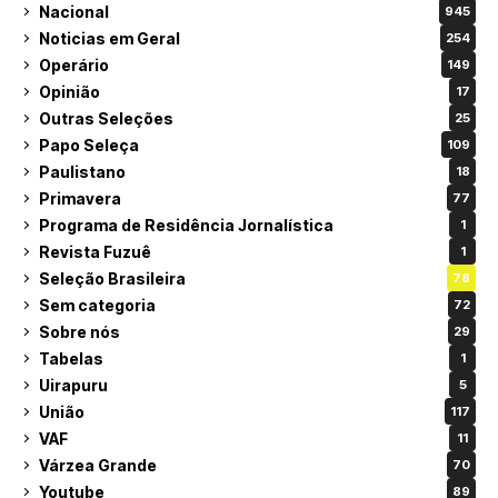
Nacional
945
Noticias em Geral
254
Operário
149
Opinião
17
Outras Seleções
25
Papo Seleça
109
Paulistano
18
Primavera
77
Programa de Residência Jornalística
1
Revista Fuzuê
1
Seleção Brasileira
78
Sem categoria
72
Sobre nós
29
Tabelas
1
Uirapuru
5
União
117
VAF
11
Várzea Grande
70
Youtube
89