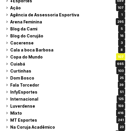
+Esportes
589
Ação
107
Agência de Assessoria Esportiva
1
Arena Feminina
295
Blog da Cami
5
Blog do Corujão
16
Cacerense
3
Cala a boca Barbosa
8
Copa do Mundo
107
Cuiabá
665
Curtinhas
103
Dom Bosco
25
Fala Torcedor
39
InfyEsportes
51
Internacional
125
Luverdense
159
Mixto
416
MT Esportes
241
Na Coruja Acadêmico
23